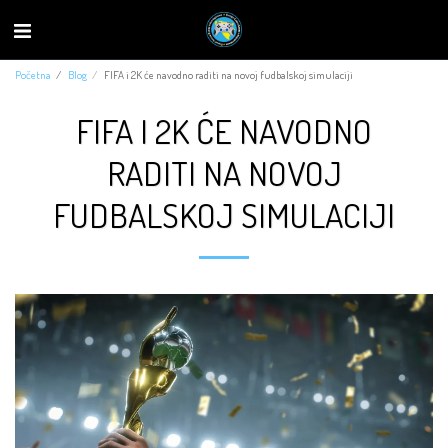
Početna
Blog
FIFA i 2K će navodno raditi na novoj fudbalskoj simulaciji
FIFA I 2K ĆE NAVODNO
RADITI NA NOVOJ
FUDBALSKOJ SIMULACIJI