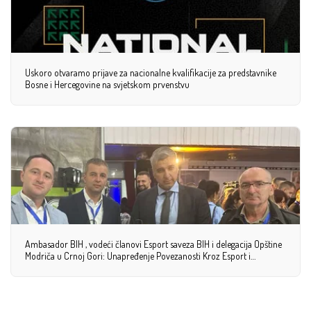
Uskoro otvaramo prijave za nacionalne kvalifikacije za predstavnike
Bosne i Hercegovine na svjetskom prvenstvu
Ambasador BIH , vodeći članovi Esport saveza BIH i delegacija Opštine
Modriča u Crnoj Gori: Unapređenje Povezanosti Kroz Esport i
Diplomaciju