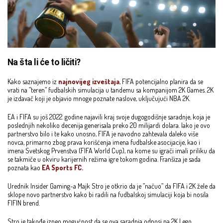
Na šta li će to ličiti?
Kako saznajemo iz
najnovijeg izveštaja
, FIFA potencijalno planira da se
vrati na ”teren” fudbalskih simulacija u tandemu sa kompanijom 2K Games. 2K
je izdavač koji je objavio mnoge poznate naslove, uključujući NBA 2K.
EA i FIFA su još 2022. godine najavili kraj svoje dugogodišnje saradnje, koja je
poslednjih nekoliko decenija generisala preko 20 milijardi dolara. Iako je ovo
partnerstvo bilo i te kako unosno, FIFA je navodno zahtevala daleko više
novca, primarno zbog prava korišćenja imena fudbalske asocijacije, kao i
imena Svetskog Prvenstva (FIFA World Cup), na kome su igrači imali priliku da
se takmiče u okviru karijernih režima igre tokom godina. Franšiza je sada
poznata kao
EA Sports FC.
Urednik Insider Gaming-a Majk Stro je otkrio da je ”načuo” da FIFA i 2K žele da
sklope novo partnerstvo kako bi radili na fudbalskoj simulaciji koja bi nosila
FIFIN brend.
Stro je takođe izneo mogućnost da se ova saradnja odnosi na 2K Lego.