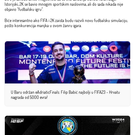
Istorijski, 2K se bavio mnogim sportskim naslovima, ali do sada nikada nije
objavio ”fudbalsku igru”.
Biće interesantno ako FIFA i 2K zaista budu razvili novu fudbalsku simulaciju,
pošto konkurencija manjka u ovom žanru igara.
U Baru održan eAdriaticFinals: Filip Babić najbolji u FIFA23 - Hrvatu
nagrada od 5000 evra!