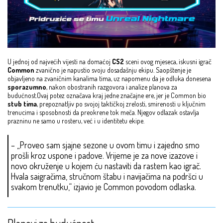
U jednoj od najvećih vijesti na domaćoj
CS2
sceni ovog mjeseca, iskusni igrač
Common
zvanično je napustio svoju dosadašnju ekipu. Saopštenje je
objavljeno na zvaničnim kanalima tima, uz napomenu da je odluka donesena
sporazumno
, nakon obostranih razgovora i analize planova za
budućnost.Ovaj potez označava kraj jedne značajne ere, jer je Common bio
stub tima
, prepoznatljiv po svojoj taktičkoj zrelosti, smirenosti u ključnim
trenucima i sposobnosti da preokrene tok meča. Njegov odlazak ostavlja
prazninu ne samo u rosteru, već i u identitetu ekipe.
– „Proveo sam sjajne sezone u ovom timu i zajedno smo
prošli kroz uspone i padove. Vrijeme je za nove izazove i
novo okruženje u kojem ću nastaviti da rastem kao igrač.
Hvala saigračima, stručnom štabu i navijačima na podršci u
svakom trenutku,“ izjavio je Common povodom odlaska.