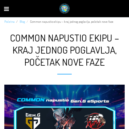
Početna
Blog
Common napustio ekipu – kraj jednog poglavlja, početak nove faze
COMMON NAPUSTIO EKIPU –
KRAJ JEDNOG POGLAVLJA,
POČETAK NOVE FAZE