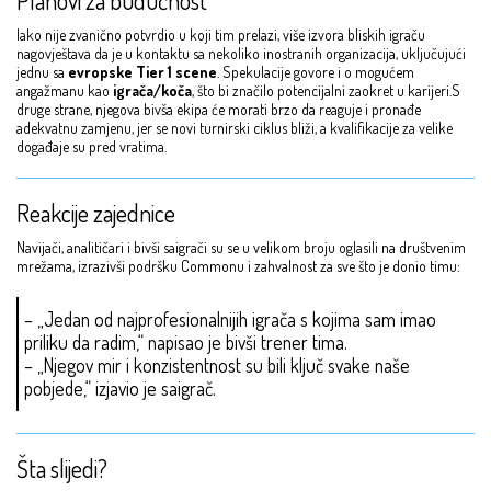
Planovi za budućnost
Iako nije zvanično potvrdio u koji tim prelazi, više izvora bliskih igraču
nagovještava da je u kontaktu sa nekoliko inostranih organizacija, uključujući
jednu sa
evropske Tier 1 scene
. Spekulacije govore i o mogućem
angažmanu kao
igrača/koča
, što bi značilo potencijalni zaokret u karijeri.S
druge strane, njegova bivša ekipa će morati brzo da reaguje i pronađe
adekvatnu zamjenu, jer se novi turnirski ciklus bliži, a kvalifikacije za velike
događaje su pred vratima.
Reakcije zajednice
Navijači, analitičari i bivši saigrači su se u velikom broju oglasili na društvenim
mrežama, izrazivši podršku Commonu i zahvalnost za sve što je donio timu:
– „Jedan od najprofesionalnijih igrača s kojima sam imao
priliku da radim,“ napisao je bivši trener tima.
– „Njegov mir i konzistentnost su bili ključ svake naše
pobjede,“ izjavio je saigrač.
Šta slijedi?