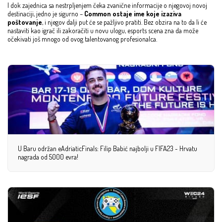
I dok zajednica sa nestrpljenjem čeka zvanične informacije o njegovoj novoj
destinaciji, jedno je sigurno –
Common ostaje ime koje izaziva
poštovanje
, i njegov dalji put će se pažljivo pratiti. Bez obzira na to da li će
nastaviti kao igrač ili zakoračiti u novu ulogu, esports scena zna da može
očekivati još mnogo od ovog talentovanog profesionalca.
U Baru održan eAdriaticFinals: Filip Babić najbolji u FIFA23 - Hrvatu
nagrada od 5000 evra!